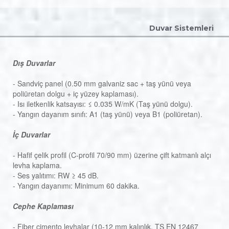
Duvar Sistemleri
Dış Duvarlar
- Sandviç panel (0.50 mm galvaniz sac + taş yünü veya
poliüretan dolgu + iç yüzey kaplaması).
- Isı iletkenlik katsayısı: ≤ 0.035 W/mK (Taş yünü dolgu).
- Yangın dayanım sınıfı: A1 (taş yünü) veya B1 (poliüretan).
İç Duvarlar
- Hafif çelik profil (C-profil 70/90 mm) üzerine çift katmanlı alçı
levha kaplama.
- Ses yalıtımı: RW ≥ 45 dB.
- Yangın dayanımı: Minimum 60 dakika.
Cephe Kaplaması
- Fiber çimento levhalar (10-12 mm kalınlık, TS EN 12467