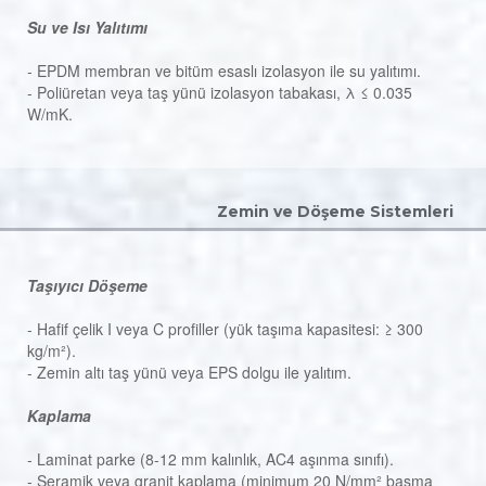
Su ve Isı Yalıtımı
- EPDM membran ve bitüm esaslı izolasyon ile su yalıtımı.
- Poliüretan veya taş yünü izolasyon tabakası, λ ≤ 0.035
W/mK.
Zemin ve Döşeme Sistemleri
Taşıyıcı Döşeme
- Hafif çelik I veya C profiller (yük taşıma kapasitesi: ≥ 300
kg/m²).
- Zemin altı taş yünü veya EPS dolgu ile yalıtım.
Kaplama
- Laminat parke (8-12 mm kalınlık, AC4 aşınma sınıfı).
- Seramik veya granit kaplama (minimum 20 N/mm² basma