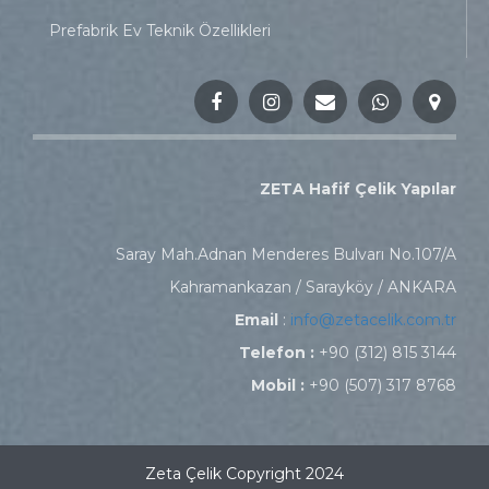
Prefabrik Ev Teknik Özellikleri
ZETA Hafif Çelik Yapılar
Saray Mah.Adnan Menderes Bulvarı No.107/A
Kahramankazan / Sarayköy / ANKARA
Email
:
info@zetacelik.com.tr
Telefon :
+90 (312) 815 3144
Mobil :
+90 (507) 317 8768
Zeta Çelik Copyright 2024