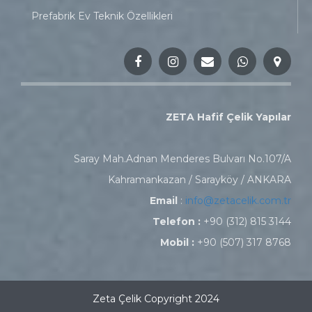
Prefabrik Ev Teknik Özellikleri
ZETA Hafif Çelik Yapılar
Saray Mah.Adnan Menderes Bulvarı No.107/A
Kahramankazan / Sarayköy / ANKARA
Email
:
info@zetacelik.com.tr
Telefon :
+90 (312) 815 3144
Mobil :
+90 (507) 317 8768
Zeta Çelik Copyright 2024